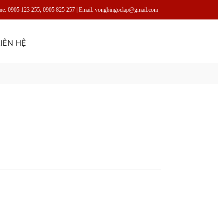
ine: 0905 123 255, 0905 825 257 | Email: vongbingoclap@gmail.com
LIÊN HỆ