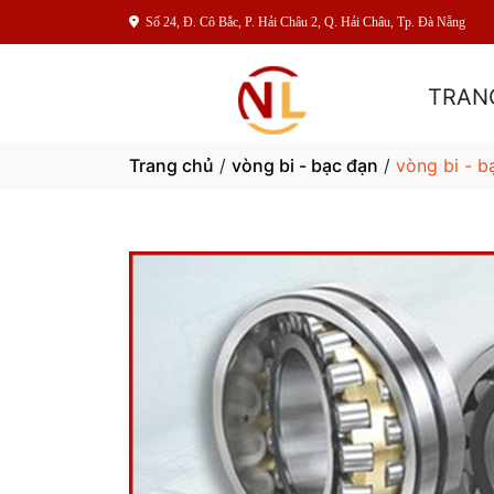
Số 24, Đ. Cô Bắc, P. Hải Châu 2, Q. Hải Châu, Tp. Đà Nẵng
TRAN
Trang chủ
/
vòng bi - bạc đạn
/
vòng bi - b