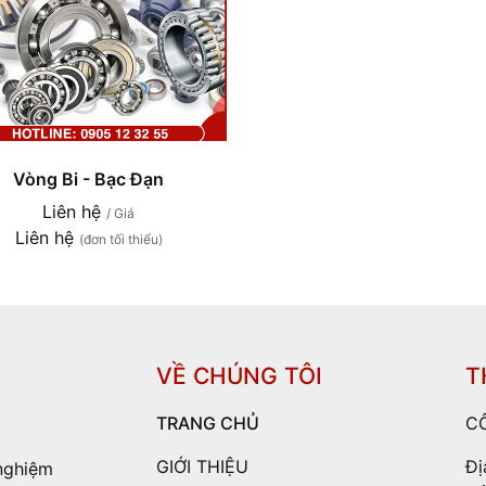
Vòng Bi - Bạc Đạn
Liên hệ
/ Giá
Liên hệ
(đơn tối thiểu)
VỀ CHÚNG TÔI
T
TRANG CHỦ
C
GIỚI THIỆU
Đị
nghiệm